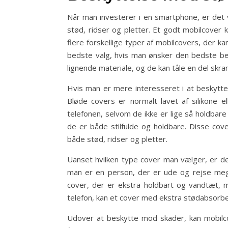
Når man investerer i en smartphone, er det 
stød, ridser og pletter. Et godt mobilcover
flere forskellige typer af mobilcovers, der k
bedste valg, hvis man ønsker den bedste bes
lignende materiale, og de kan tåle en del skr
Hvis man er mere interesseret i at beskytte
Bløde covers er normalt lavet af silikone e
telefonen, selvom de ikke er lige så holdba
de er både stilfulde og holdbare. Disse co
både stød, ridser og pletter.
Uanset hvilken type cover man vælger, er det 
man er en person, der er ude og rejse mege
cover, der er ekstra holdbart og vandtæt, m
telefon, kan et cover med ekstra stødabsorbe
Udover at beskytte mod skader, kan mobilco