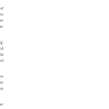
af
es
det
er
.
g.
på
da
od
vis
et
in
er