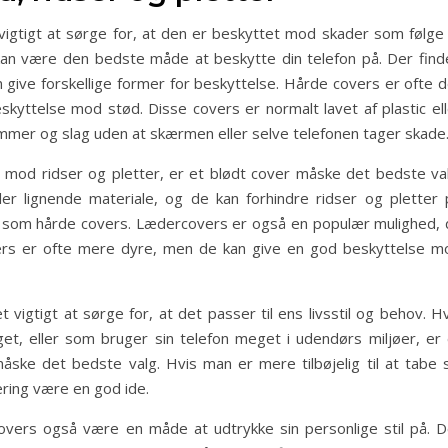
vigtigt at sørge for, at den er beskyttet mod skader som følge 
 kan være den bedste måde at beskytte din telefon på. Der find
an give forskellige former for beskyttelse. Hårde covers er ofte 
kyttelse mod stød. Disse covers er normalt lavet af plastic ell
ammer og slag uden at skærmen eller selve telefonen tager skade
 mod ridser og pletter, er et blødt cover måske det bedste val
ller lignende materiale, og de kan forhindre ridser og pletter 
re som hårde covers. Lædercovers er også en populær mulighed, 
vers er ofte mere dyre, men de kan give en god beskyttelse m
vigtigt at sørge for, at det passer til ens livsstil og behov. H
t, eller som bruger sin telefon meget i udendørs miljøer, er 
åske det bedste valg. Hvis man er mere tilbøjelig til at tabe s
ring være en god ide.
vers også være en måde at udtrykke sin personlige stil på. D