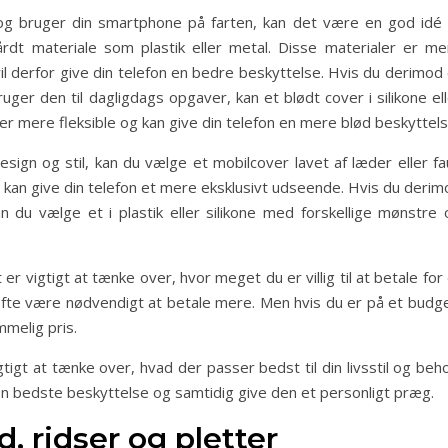
og bruger din smartphone på farten, kan det være en god idé 
rdt materiale som plastik eller metal. Disse materialer er me
l derfor give din telefon en bedre beskyttelse. Hvis du derimod 
ger den til dagligdags opgaver, kan et blødt cover i silikone el
r mere fleksible og kan give din telefon en mere blød beskyttels
ign og stil, kan du vælge et mobilcover lavet af læder eller fa
 kan give din telefon et mere eksklusivt udseende. Hvis du derim
n du vælge et i plastik eller silikone med forskellige mønstre 
r vigtigt at tænke over, hvor meget du er villig til at betale for
t ofte være nødvendigt at betale mere. Men hvis du er på et budg
mmelig pris.
tigt at tænke over, hvad der passer bedst til din livsstil og beh
en bedste beskyttelse og samtidig give den et personligt præg.
, ridser og pletter