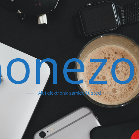
honezo
Alt i elektronik samlet ét sted