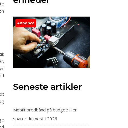
te
ion
Annonce
tik
r.
er
od
Seneste artikler
dt
og
Mobilt bredbånd på budget: Her
sparer du mest i 2026
ge
ød