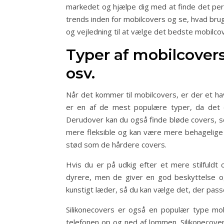
markedet og hjælpe dig med at finde det perfe
trends inden for mobilcovers og se, hvad brug
og vejledning til at vælge det bedste mobilcov
Typer af mobilcovers:
osv.
Når det kommer til mobilcovers, er der et hav
er en af de mest populære typer, da det e
Derudover kan du også finde bløde covers, so
mere fleksible og kan være mere behagelige 
stød som de hårdere covers.
Hvis du er på udkig efter et mere stilfuldt 
dyrere, men de giver en god beskyttelse og
kunstigt læder, så du kan vælge det, der passe
Silikonecovers er også en populær type mob
telefonen op og ned af lommen. Silikonecov