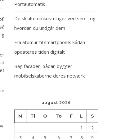
Portautomatik
t.
De skjulte omkostninger ved seo – og
f.
 så
hvordan du undgår dem
ug
Fra atomur til smartphone: Sådan
opdateres tiden digitalt
er
od
Bag facaden: Sådan bygger
et
mobilselskaberne deres netværk
de
august 2026
M
Ti
O
To
F
L
S
ov.
1
2
3
4
5
6
7
8
9