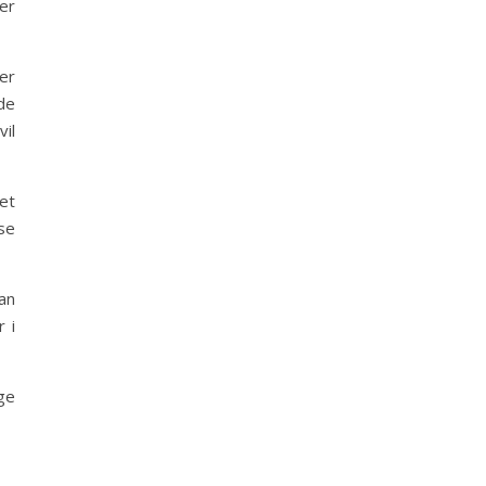
er
er
 de
vil
et
se
an
 i
ge