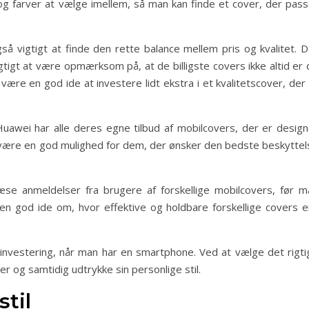
 og farver at vælge imellem, så man kan finde et cover, der pass
å vigtigt at finde den rette balance mellem pris og kvalitet. D
igtigt at være opmærksom på, at de billigste covers ikke altid er
være en god ide at investere lidt ekstra i et kvalitetscover, der 
wei har alle deres egne tilbud af mobilcovers, der er design
an være en god mulighed for dem, der ønsker den bedste beskyttel
se anmeldelser fra brugere af forskellige mobilcovers, før m
 en god ide om, hvor effektive og holdbare forskellige covers er
g investering, når man har en smartphone. Ved at vælge det rigti
r og samtidig udtrykke sin personlige stil.
til