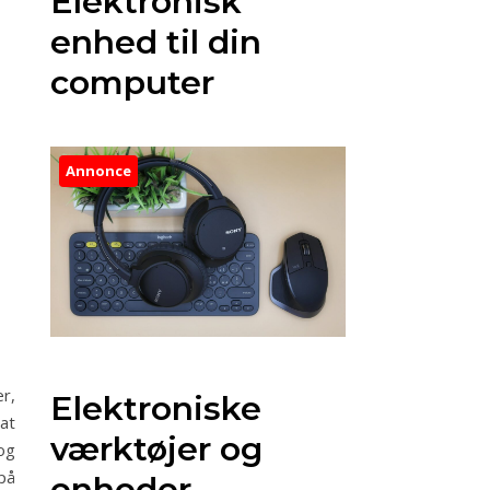
Elektronisk
enhed til din
computer
Annonce
r,
Elektroniske
at
værktøjer og
og
på
enheder