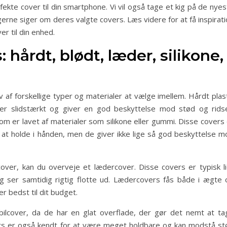
kte cover til din smartphone. Vi vil også tage et kig på de nyes
erne siger om deres valgte covers. Læs videre for at få inspirat
er til din enhed.
 hårdt, blødt, læder, silikone,
 af forskellige typer og materialer at vælge imellem. Hårdt plas
r slidstærkt og giver en god beskyttelse mod stød og ridse
m er lavet af materialer som silikone eller gummi. Disse covers 
at holde i hånden, men de giver ikke lige så god beskyttelse m
cover, kan du overveje et lædercover. Disse covers er typisk li
 ser samtidig rigtig flotte ud. Lædercovers fås både i ægte 
r bedst til dit budget.
ilcover, da de har en glat overflade, der gør det nemt at ta
ers er også kendt for at være meget holdbare og kan modstå st