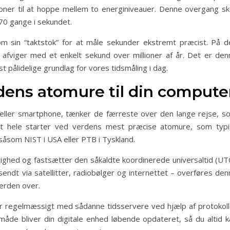
oner til at hoppe mellem to energiniveauer. Denne overgang sk
70 gange i sekundet.
 sin “taktstok” for at måle sekunder ekstremt præcist. På d
afviger med et enkelt sekund over millioner af år. Det er den
t pålidelige grundlag for vores tidsmåling i dag.
rdens atomure til din compute
 eller smartphone, tænker de færreste over den lange rejse, s
t hele starter ved verdens mest præcise atomure, som typi
r såsom NIST i USA eller PTB i Tyskland.
tighed og fastsætter den såkaldte koordinerede universaltid (UTC
endt via satellitter, radiobølger og internettet – overføres den
verden over.
 regelmæssigt med sådanne tidsservere ved hjælp af protokoll
de bliver din digitale enhed løbende opdateret, så du altid k