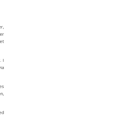
r,
er
et
. I
ia
es
n,
ed