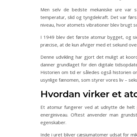
Men selv de bedste mekaniske ure var st
temperatur, slid og tyngdekraft. Det var før
niveau, hvor atomets vibrationer blev brugt s
I 1949 blev det første atomur bygget, og si
præcise, at de kun afviger med et sekund over 
Denne udvikling har gjort det muligt at koor
danner grundlaget for den digitale tidsopdate
Historien om tid er således også historien 
usynlige fænomen, som styrer vores liv – sek
Hvordan virker et a
Et atomur fungerer ved at udnytte de helt p
energiniveau. Oftest anvender man grundst
egenskaber.
Inde i uret bliver cæsiumatomer udsat for m