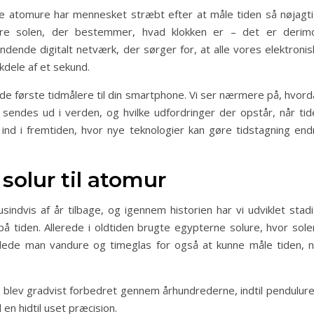
ede atomure har mennesket stræbt efter at måle tiden så nøjagti
ere solen, der bestemmer, hvad klokken er – det er derim
de digitalt netværk, der sørger for, at alle vores elektronis
kdele af et sekund.
ra de første tidmålere til din smartphone. Vi ser nærmere på, hvor
sendes ud i verden, og hvilke udfordringer der opstår, når tid
lik ind i fremtiden, hvor nye teknologier kan gøre tidstagning en
 solur til atomur
indvis af år tilbage, og igennem historien har vi udviklet stadi
 tiden. Allerede i oldtiden brugte egypterne solure, hvor sole
lede man vandure og timeglas for også at kunne måle tiden, n
blev gradvist forbedret gennem århundrederne, indtil penduluret
en hidtil uset præcision.