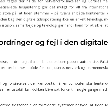
ghed tages der højde for netværksforsinkelser og udføres fle
tiserede tidsjustering gør det muligt for alt fra internationa
at stole på, at tiden stemmer – på tværs af både kontinenter 
den bag den digitale tidsopdatering ikke én enkelt teknologi, m
ræcision, samarbejde og teknologi går hånd i hånd for at sikre, at
ordringer og fejl i den digitale
ise, er det langt fra altid, at tiden bare passer automatisk. Fakt
il store problemer – både for computere, netværk og os menneske
jl og forsinkelser, der kan opstå, når en computer skal hente d
lsen er ustabil, kan klokken blive sat forkert – nogle gange med
rerede tidszoner eller forældede systemer betyde, at tiden ik