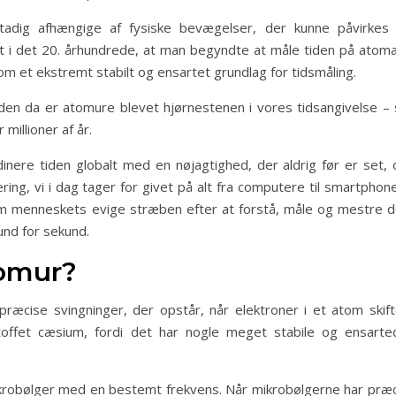
adig afhængige af fysiske bevægelser, der kunne påvirkes 
st i det 20. århundrede, at man begyndte at måle tiden på atoma
om et ekstremt stabilt og ensartet grundlag for tidsmåling.
den da er atomure blevet hjørnestenen i vores tidsangivelse – 
millioner af år.
dinere tiden globalt med en nøjagtighed, der aldrig før er set, 
ring, vi i dag tager for givet på alt fra computere til smartphon
om menneskets evige stræben efter at forstå, måle og mestre d
und for sekund.
tomur?
ræcise svingninger, der opstår, når elektroner i et atom skift
offet cæsium, fordi det har nogle meget stabile og ensarte
ikrobølger med en bestemt frekvens. Når mikrobølgerne har præc