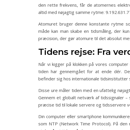
den rette frekvens, får de atomernes elektr
altid med nøjagtig samme rytme: 9.192.631.7
Atomuret bruger denne konstante rytme som
måde kan man skabe en tidsmåling, der kun 
præcision, der gør atomure til det absolut mes
Tidens rejse: Fra ve
Når vi kigger på klokken på vores computer
tiden har gennemgået for at ende dér. De
befinder sig hos internationale tidsinstitutte
Disse ure måler tiden med en ufattelig nøjag
Gennem et globalt netværk af tidssignaler – s
præcise tid til lokale servere og tidsservere 
Din computer eller smartphone kommunikerer
som NTP (Network Time Protocol). På den må