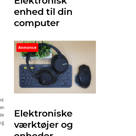
Elektronisk
enhed til din
computer
Annonce
d.
an
Elektroniske
de
værktøjer og
og
enheder