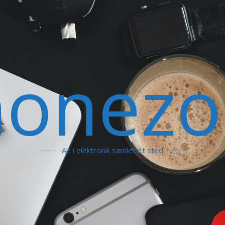
honezo
Alt i elektronik samlet ét sted