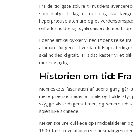
Fra de tidligste solure til nutidens avancer
som muligt. I dag er det dog ikke læng
hyperpræcise atomure og et verdensomspænden
enheder holder sig synkroniserede ned til brø
I denne artikel dykker vi ned i tidens rejse f
atomure fungerer, hvordan tidsopdateringer 
skal holdes digitalt. Til sidst kaster vi et b
mere nøjagtig.
Historien om tid: Fra
Menneskets fascination af tidens gang går tus
mere præcise måder at måle og holde styr på
skygge viste dagens timer, og senere udvik
solen ikke skinnede.
Mekaniske ure dukkede op i middelalderen og 
1600-tallet revolutionerede tidsmålingen med 