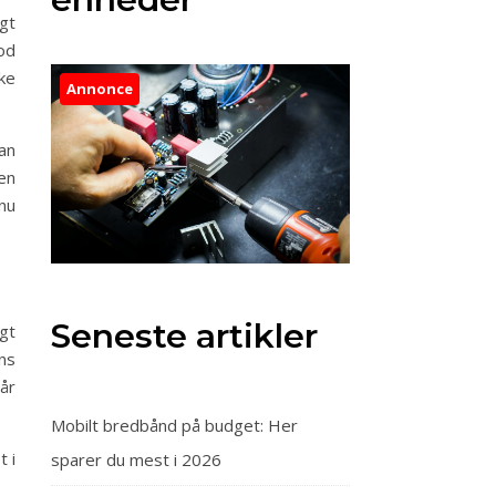
gt
od
ke
Annonce
dan
en
dnu
Seneste artikler
gt
ns
år
Mobilt bredbånd på budget: Her
 i
sparer du mest i 2026