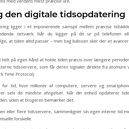
ens med verdens mest præcise ure.
den digitale tidsopdatering
ing ligger i et imponerende samspil mellem præcise tidskilde
dende netværk. Når du kigger på dit ur på telefonen ell
e, at tiden altid passer – men bag kulissen sker der et avancer
il helt på egen hånd at holde tiden præcis over længere perioder
terne tidsservere, som får deres signaler direkte fra atomure v
k Time Protocol).
for tid, hvor millioner af computere, servere og smartphon
rer selv de mindste afvigelser. Når din enhed opdaterer tide
nden, uden at brugeren bemærker det.
n eller flere tidsservere, sammenligner sin egen interne tid m
ntuelle forskelle.