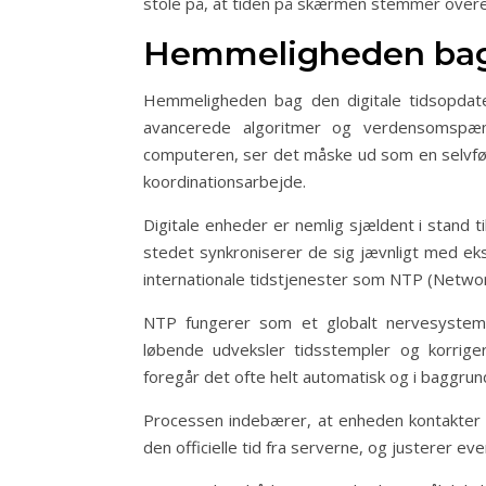
stole på, at tiden på skærmen stemmer over
Hemmeligheden bag 
Hemmeligheden bag den digitale tidsopdater
avancerede algoritmer og verdensomspæn
computeren, ser det måske ud som en selvfølg
koordinationsarbejde.
Digitale enheder er nemlig sjældent i stand t
stedet synkroniserer de sig jævnligt med eks
internationale tidstjenester som NTP (Networ
NTP fungerer som et globalt nervesystem 
løbende udveksler tidsstempler og korrige
foregår det ofte helt automatisk og i baggru
Processen indebærer, at enheden kontakter e
den officielle tid fra serverne, og justerer eve