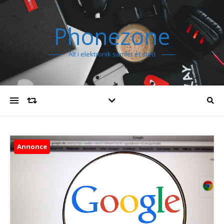
Phonezone
Alt i elektronik samlet ét sted
Annonce