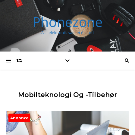
Phonezone
Alt i elektronik samlet ét sted
Mobilteknologi Og -tilbehør
Annonce