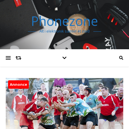
Phonezone
Alt i elektronik samlet ét sted
Annonce