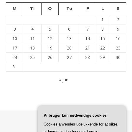
M
Ti
O
To
F
L
S
1
2
3
4
5
6
7
8
9
10
11
12
13
14
15
16
17
18
19
20
21
22
23
24
25
26
27
28
29
30
31
« jun
Vi bruger kun nødvendige cookies
Cookies anvendes udelukkende for at sikre,
Bard Tema af
WP Royal
.
at hjemmesiden fungerer korrekt.