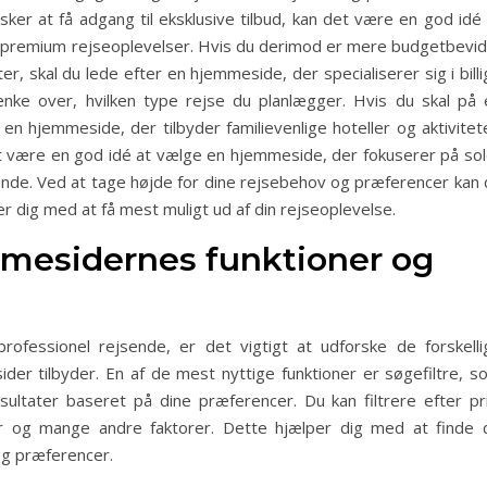
ker at få adgang til eksklusive tilbud, kan det være en god idé 
 premium rejseoplevelser. Hvis du derimod er mere budgetbevid
r, skal du lede efter en hjemmeside, der specialiserer sig i bill
ænke over, hvilken type rejse du planlægger. Hvis du skal på 
 en hjemmeside, der tilbyder familievenlige hoteller og aktivitet
t være en god idé at vælge en hjemmeside, der fokuserer på sol
ende. Ved at tage højde for dine rejsebehov og præferencer kan 
r dig med at få mest muligt ud af din rejseoplevelse.
mmesidernes funktioner og
fessionel rejsende, er det vigtigt at udforske de forskelli
der tilbyder. En af de mest nyttige funktioner er søgefiltre, s
sultater baseret på dine præferencer. Du kan filtrere efter pri
ier og mange andre faktorer. Dette hjælper dig med at finde 
og præferencer.