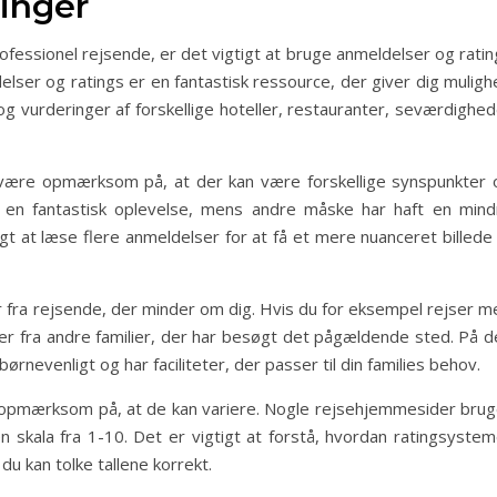
inger
essionel rejsende, er det vigtigt at bruge anmeldelser og ratin
delser og ratings er en fantastisk ressource, der giver dig mulig
 og vurderinger af forskellige hoteller, restauranter, seværdighe
t være opmærksom på, at der kan være forskellige synspunkter 
 en fantastisk oplevelse, mens andre måske har haft en mind
tigt at læse flere anmeldelser for at få et mere nuanceret billede
r fra rejsende, der minder om dig. Hvis du for eksempel rejser m
er fra andre familier, der har besøgt det pågældende sted. På d
rnevenligt og har faciliteter, der passer til din families behov.
re opmærksom på, at de kan variere. Nogle rejsehjemmesider brug
skala fra 1-10. Det er vigtigt at forstå, hvordan ratingsystem
 kan tolke tallene korrekt.