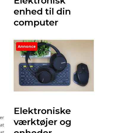
Elektronisk
enhed til din
computer
Annonce
Elektroniske
er
værktøjer og
at
enheder
 at