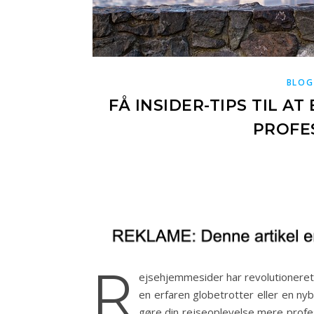
BLOG
FÅ INSIDER-TIPS TIL 
PROFE
R
ejsehjemmesider har revolutioneret
en erfaren globetrotter eller en ny
gøre din rejseoplevelse mere professi