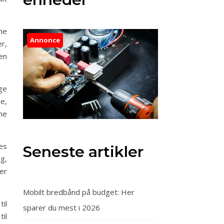
ne
Annonce
er,
en
ge
e,
ine
es
Seneste artikler
ig,
er
Mobilt bredbånd på budget: Her
il
sparer du mest i 2026
til