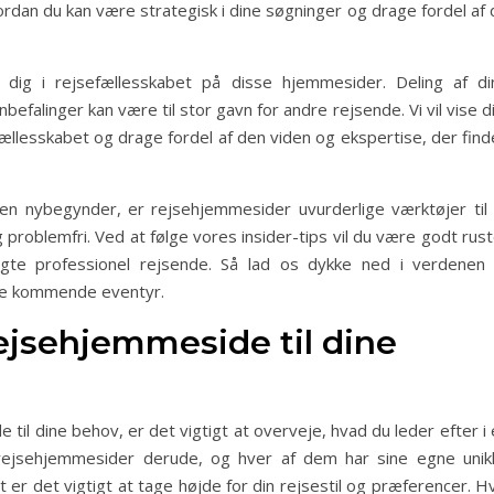
ordan du kan være strategisk i dine søgninger og drage fordel af
e dig i rejsefællesskabet på disse hjemmesider. Deling af di
befalinger kan være til stor gavn for andre rejsende. Vi vil vise d
efællesskabet og drage fordel af den viden og ekspertise, der fin
en nybegynder, er rejsehjemmesider uvurderlige værktøjer til 
problemfri. Ved at følge vores insider-tips vil du være godt rus
te professionel rejsende. Så lad os dykke ned i verdenen 
ine kommende eventyr.
rejsehjemmeside til dine
til dine behov, er det vigtigt at overveje, hvad du leder efter i
rejsehjemmesider derude, og hver af dem har sine egne unik
 er det vigtigt at tage højde for din rejsestil og præferencer. H