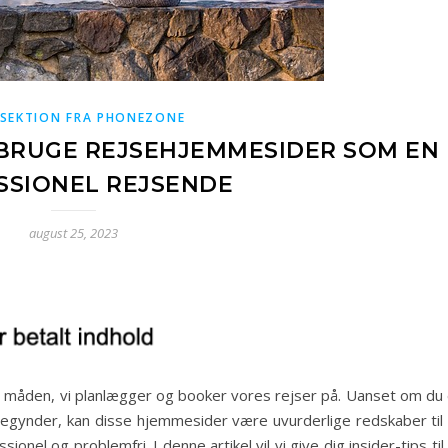
SEKTION FRA PHONEZONE
AT BRUGE REJSEHJEMMESIDER SOM EN
SSIONEL REJSENDE
august 25, 2023
 måden, vi planlægger og booker vores rejser på. Uanset om du 
begynder, kan disse hjemmesider være uvurderlige redskaber til 
onel og problemfri. I denne artikel vil vi give dig insider-tips til