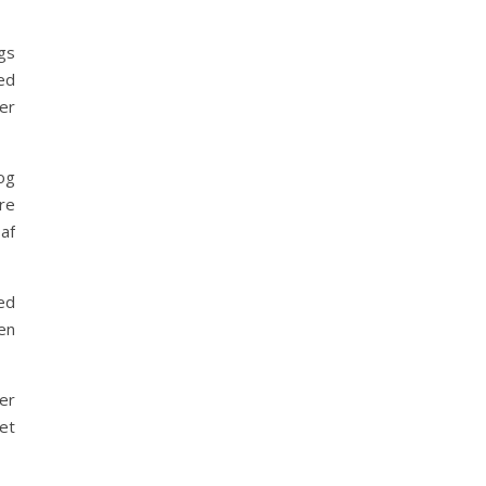
gs
hed
der
og
re
 af
ed
en
er
et