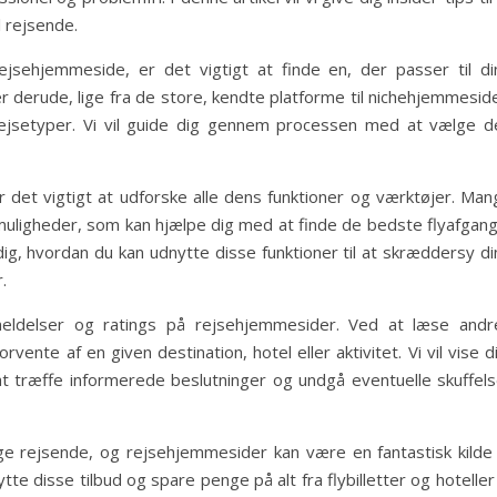
 rejsende.
jsehjemmeside, er det vigtigt at finde en, der passer til di
r derude, lige fra de store, kendte platforme til nichehjemmesid
rejsetyper. Vi vil guide dig gennem processen med at vælge d
 det vigtigt at udforske alle dens funktioner og værktøjer. Man
ligheder, som kan hjælpe dig med at finde de bedste flyafgang
ise dig, hvordan du kan udnytte disse funktioner til at skræddersy d
.
meldelser og ratings på rejsehjemmesider. Ved at læse andr
orvente af en given destination, hotel eller aktivitet. Vi vil vise d
at træffe informerede beslutninger og undgå eventuelle skuffels
ge rejsende, og rejsehjemmesider kan være en fantastisk kilde t
dnytte disse tilbud og spare penge på alt fra flybilletter og hoteller 