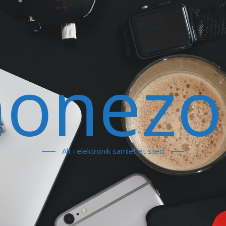
honezo
Alt i elektronik samlet ét sted