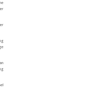
ne
jer
er
og
ge
an
og
el