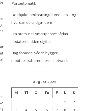
 de
Portautomatik
De skjulte omkostninger ved seo – og
ne
hvordan du undgår dem
ig,
des
Fra atomur til smartphone: Sådan
opdateres tiden digitalt
at
Bag facaden: Sådan bygger
tet
af
mobilselskaberne deres netværk
august 2026
M
Ti
O
To
F
L
S
 en
1
2
ke
vis
3
4
5
6
7
8
9