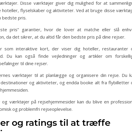
ærktøjer. Disse værktøjer giver dig mulighed for at sammenlig
ge hoteller, flyselskaber og aktiviteter. Ved at bruge disse værktø
 bedste pris.
te pris” garantier, hvor de lover at matche eller slå enhv
n, da det sikrer, at du altid får den bedste pris på dine rejser.
 som interaktive kort, der viser dig hoteller, restauranter 
d. Du kan også finde vejledninger og artikler om forskelli
efalinger til dine rejser.
nes værktøjer til at planlægge og organisere din rejse. Du k
stinationer og aktiviteter, og endda booke alt fra flybilletter 
på hjemmesiden.
r og værktøjer på rejsehjemmesider kan du blive en profession
omisk og problemfri rejseoplevelse.
r og ratings til at træffe